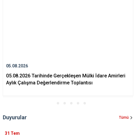
Çatalca
Şile
Esenyurt
Esenler
Silivri
Sancaktepe
Eyüpsultan
Şişli
Sultangazi
05.08.2026
05.08.2026 Tarihinde Gerçekleşen Mülki İdare Amirleri
Aylık Çalışma Değerlendirme Toplantısı
Duyurular
Tümü
31
Tem