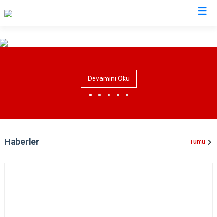
İstanbul
Adalar
Fatih
Sultanbeyli
Devamını Oku
Avcılar
Gaziosmanpaşa
Tuzla
Bağcılar
Güngören
Ümraniye
Bahçelievler
Kadıköy
Üsküdar
Bakırköy
Kağıthane
Zeytinburnu
Haberler
Tümü
Bayrampaşa
Kartal
Arnavutköy
Beşiktaş
Küçükçekmece
Ataşehir
Beykoz
Maltepe
Başakşehir
Beyoğlu
Pendik
Beylikdüzü
Büyükçekmece
Sarıyer
Çekmeköy