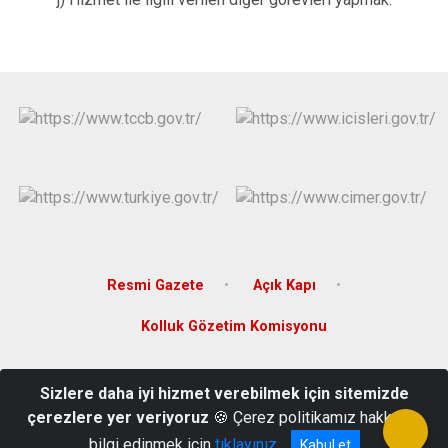
Resmi Gazete
Açık Kapı
Kolluk Gözetim Komisyonu
Taşoluk Mahallesi Akbaba Sokak No.3 Pk:34283 Arnavutköy /
Sizlere daha iyi hizmet verebilmek için sitemizde
İSTANBUL
çerezlere yer veriyoruz
🍪 Çerez politikamız hakkında
0212 597 92 32 - 0212 597 24 87 - Faks: 0212 597 46 85
bilgi edinmek için
tıklayınız
Kabul et