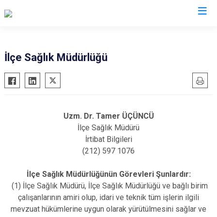
İstanbul
İlçe Sağlık Müdürlüğü
Adalar
Fatih
Sultanbeyli
Avcılar
Gaziosmanpaşa
Tuzla
Bağcılar
Güngören
Ümraniye
Uzm. Dr. Tamer ÜÇÜNCÜ
Bahçelievler
Kadıköy
Üsküdar
İlçe Sağlık Müdürü
Bakırköy
Kağıthane
Zeytinburnu
İrtibat Bilgileri
(212) 597 1076
Bayrampaşa
Kartal
Arnavutköy
Beşiktaş
Küçükçekmece
Ataşehir
İlçe Sağlık Müdürlüğünün Görevleri Şunlardır:
Beykoz
Maltepe
Başakşehir
(1) İlçe Sağlık Müdürü, İlçe Sağlık Müdürlüğü ve bağlı birim
Beyoğlu
Pendik
Beylikdüzü
çalışanlarının amiri olup, idari ve teknik tüm işlerin ilgili
mevzuat hükümlerine uygun olarak yürütülmesini sağlar ve
Büyükçekmece
Sarıyer
Çekmeköy