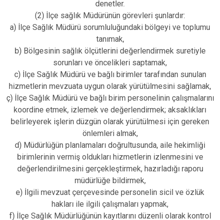
denetler.
Çatalca
Şile
Esenyurt
(2) İlçe sağlık Müdürünün görevleri şunlardır:
Esenler
Silivri
Sancaktepe
a) İlçe Sağlık Müdürü sorumluluğundaki bölgeyi ve toplumu
tanımak,
Eyüpsultan
Şişli
Sultangazi
b) Bölgesinin sağlık ölçütlerini değerlendirmek suretiyle
sorunları ve öncelikleri saptamak,
c) İlçe Sağlık Müdürü ve bağlı birimler tarafından sunulan
hizmetlerin mevzuata uygun olarak yürütülmesini sağlamak,
ç) İlçe Sağlık Müdürü ve bağlı birim personelinin çalışmalarını
koordine etmek, izlemek ve değerlendirmek; aksaklıkları
belirleyerek işlerin düzgün olarak yürütülmesi için gereken
önlemleri almak,
d) Müdürlüğün planlamaları doğrultusunda, aile hekimliği
birimlerinin vermiş oldukları hizmetlerin izlenmesini ve
değerlendirilmesini gerçekleştirmek, hazırladığı raporu
müdürlüğe bildirmek,
e) İlgili mevzuat çerçevesinde personelin sicil ve özlük
hakları ile ilgili çalışmaları yapmak,
f) İlçe Sağlık Müdürlüğünün kayıtlarını düzenli olarak kontrol