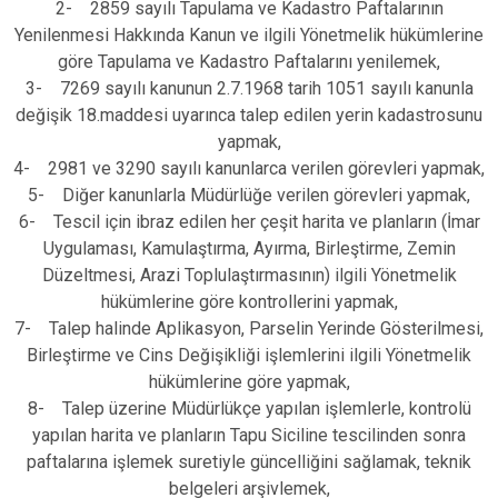
2- 2859 sayılı Tapulama ve Kadastro Paftalarının
Çatalca
Şile
Esenyurt
Yenilenmesi Hakkında Kanun ve ilgili Yönetmelik hükümlerine
Esenler
Silivri
Sancaktepe
göre Tapulama ve Kadastro Paftalarını yenilemek,
3- 7269 sayılı kanunun 2.7.1968 tarih 1051 sayılı kanunla
Eyüpsultan
Şişli
Sultangazi
değişik 18.maddesi uyarınca talep edilen yerin kadastrosunu
yapmak,
4- 2981 ve 3290 sayılı kanunlarca verilen görevleri yapmak,
5- Diğer kanunlarla Müdürlüğe verilen görevleri yapmak,
6- Tescil için ibraz edilen her çeşit harita ve planların (İmar
Uygulaması, Kamulaştırma, Ayırma, Birleştirme, Zemin
Düzeltmesi, Arazi Toplulaştırmasının) ilgili Yönetmelik
hükümlerine göre kontrollerini yapmak,
7- Talep halinde Aplikasyon, Parselin Yerinde Gösterilmesi,
Birleştirme ve Cins Değişikliği işlemlerini ilgili Yönetmelik
hükümlerine göre yapmak,
8- Talep üzerine Müdürlükçe yapılan işlemlerle, kontrolü
yapılan harita ve planların Tapu Siciline tescilinden sonra
paftalarına işlemek suretiyle güncelliğini sağlamak, teknik
belgeleri arşivlemek,