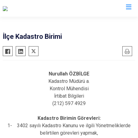
İstanbul
İlçe Kadastro Birimi
Adalar
Fatih
Sultanbeyli
Avcılar
Gaziosmanpaşa
Tuzla
Bağcılar
Güngören
Ümraniye
Nurullah ÖZBİLGE
Bahçelievler
Kadıköy
Üsküdar
Kadastro Müdürü a.
Bakırköy
Kağıthane
Zeytinburnu
Kontrol Mühendisi
İrtibat Bilgileri
Bayrampaşa
Kartal
Arnavutköy
(212) 597 4929
Beşiktaş
Küçükçekmece
Ataşehir
Beykoz
Maltepe
Başakşehir
Kadastro Birimin Görevleri:
Beyoğlu
Pendik
Beylikdüzü
1- 3402 sayılı Kadastro Kanunu ve ilgili Yönetmeliklerde
belirtilen görevleri yapmak,
Büyükçekmece
Sarıyer
Çekmeköy