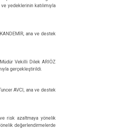
Maltepe
Başakşehir
ve yedeklerinin katılımıyla
Pendik
Beylikdüzü
ce
Sarıyer
Çekmeköy
Şile
Esenyurt
met KANDEMİR, ana ve destek
Silivri
Sancaktepe
Şişli
Sultangazi
Müdür Vekilli Dilek ARIÖZ
yla gerçekleştirildi.
uncer AVCI, ana ve destek
i ve risk azaltmaya yönelik
 yönelik değerlendirmelerde