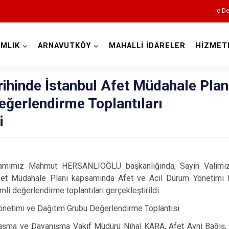
e-De
MLIK
ARNAVUTKÖY
MAHALLİ İDARELER
HİZMET
İstanbul
ihinde İstanbul Afet Müdahale Plan
ğerlendirme Toplantıları
Adalar
i
Avcılar
Bağcılar
Bahçelievler
amımız Mahmut HERSANLIOĞLU başkanlığında, Sayın Valimiz 
Bakırköy
Afet Müdahale Planı kapsamında
Afet ve Acil Durum Yönetimi B
li değerlendirme toplantıları gerçekleştirildi.
Bayrampaşa
önetimi ve Dağıtım Grubu
Değerlendirme Toplantısı
Beşiktaş
mlaşma ve Dayanışma Vakıf Müdürü Nihal KARA, Afet Ayni Bağış