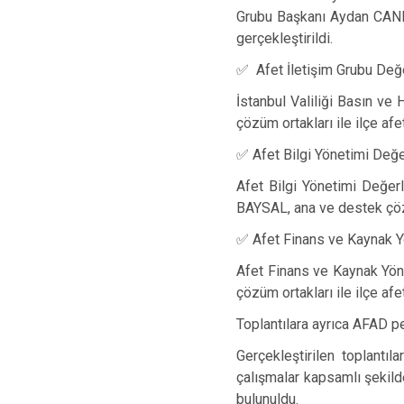
Grubu Başkanı Aydan CANER,
gerçekleştirildi.
✅
Afet İletişim Grubu
Değe
İstanbul Valiliği Basın ve
çözüm ortakları ile ilçe afe
✅
Afet Bilgi Yönetimi Değ
Afet Bilgi Yönetimi Değe
BAYSAL, ana ve destek çözüm
✅
Afet Finans ve Kaynak Y
Afet Finans ve Kaynak Yö
çözüm ortakları ile ilçe afe
Toplantılara ayrıca AFAD 
Gerçekleştirilen toplantıl
çalışmalar kapsamlı şekild
bulunuldu.