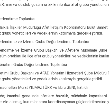
Beykoz
 ana ve destek çözüm ortakları ile ilçe afet grubu yöneticileri 
Beyoğlu
Büyükçekme
rlendirme Toplantısı
Çatalca
 Halkla İlişkiler Müdürlüğü Afet İletişim Koordinatörü Bulut Sa
t grubu yöneticileri ve yedeklerinin katılımıyla gerçekleştirildi.
Esenler
erlendirme ve İzleme Grubu Değerlendirme Toplantısı
Eyüpsultan
rlendirme ve İzleme Grubu Başkanı ve Afetlere Müdahale Şube 
 ortakları ile ilçe afet grubu yöneticileri ve yedeklerinin katılımı
önetimi Grubu Değerlendirme Toplantısı
netimi Grubu Başkanı ve AFAD Yönetim Hizmetleri Şube Müdürü T
t grubu yöneticileri ve yedeklerinin katılımıyla gerçekleştirildi.
personelleri Murat YILMAZTÜRK ve Ebru GENÇ katıldı.
arda; İstanbul genelinde afetlere hazırlık, müdahale kapasites
e ele alınmış, kurumlar arası koordinasyonun güçlendirilmesine