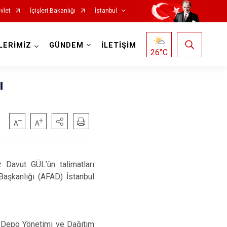
vlet
İçişleri Bakanlığı
İstanbul
LERİMİZ
GÜNDEM
İLETİŞİM
26
°C
ı
Fatih
Sultanbeyli
Gaziosmanpaşa
Tuzla
Güngören
Ümraniye
Kadıköy
Üsküdar
Davut GÜL’ün talimatları
Kağıthane
Zeytinburnu
aşkanlığı (AFAD) İstanbul
Kartal
Arnavutköy
Küçükçekmece
Ataşehir
, Depo Yönetimi ve Dağıtım