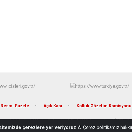
Resmi Gazete
Açık Kapı
Kolluk Gözetim Komisyonu
aşoluk Mahallesi Akbaba Sokak No.3 Pk:34283 Arnavutköy / İSTANB
 sitemizde çerezlere yer veriyoruz
🍪 Çerez politikamız hakkı
0212 597 92 32 - 0212 597 24 87 - Faks: 0212 597 46 85