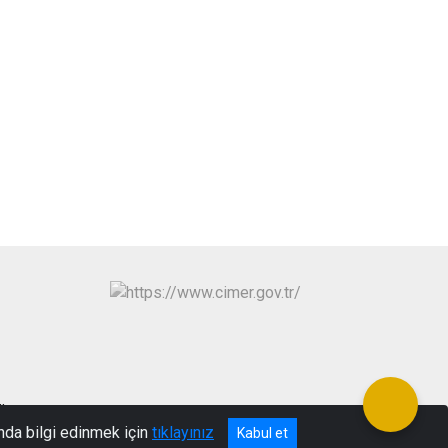
UL
nda bilgi edinmek için
tıklayınız
Kabul et