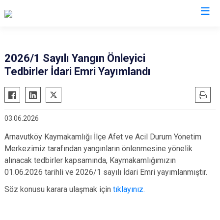
İstanbul
2026/1 Sayılı Yangın Önleyici
Tedbirler İdari Emri Yayımlandı
Adalar
Fatih
Sultanbeyli
Avcılar
Gaziosmanpaşa
Tuzla
Bağcılar
Güngören
Ümraniye
03.06.2026
Bahçelievler
Kadıköy
Üsküdar
Arnavutköy Kaymakamlığı İlçe Afet ve Acil Durum Yönetim
Bakırköy
Kağıthane
Zeytinburnu
Merkezimiz tarafından yangınların önlenmesine yönelik
Bayrampaşa
Kartal
Arnavutköy
alınacak tedbirler kapsamında, Kaymakamlığımızın
Beşiktaş
Küçükçekmece
Ataşehir
01.06.2026 tarihli ve 2026/1 sayılı İdari Emri yayımlanmıştır.
Beykoz
Maltepe
Başakşehir
Söz konusu karara ulaşmak için
tıklayınız.
Beyoğlu
Pendik
Beylikdüzü
Büyükçekmece
Sarıyer
Çekmeköy