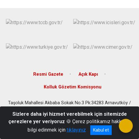
Çatalca
Şile
Esenyurt
Esenler
Silivri
Sancaktepe
Eyüpsultan
Şişli
Sultangazi
Resmi Gazete
Açık Kapı
Kolluk Gözetim Komisyonu
Taşoluk Mahallesi Akbaba Sokak No.3 Pk:34283 Arnavutköy /
İSTANBUL
Sizlere daha iyi hizmet verebilmek için sitemizde
0212 597 92 32 - 0212 597 24 87 - Faks: 0212 597 46 85
çerezlere yer veriyoruz
🍪 Çerez politikamız hakkında
bilgi edinmek için
tıklayınız
Kabul et