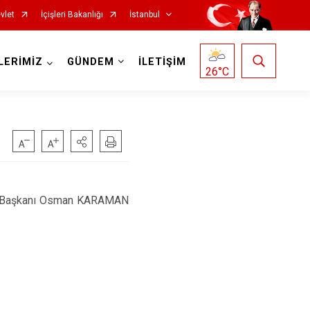
vlet
İçişleri Bakanlığı
İstanbul
LERİMİZ
GÜNDEM
İLETİŞİM
26
°C
Fatih
Sultanbeyli
Gaziosmanpaşa
Tuzla
Güngören
Ümraniye
rulu Başkanı Osman KARAMAN
Kadıköy
Üsküdar
Kağıthane
Zeytinburnu
Kartal
Arnavutköy
Küçükçekmece
Ataşehir