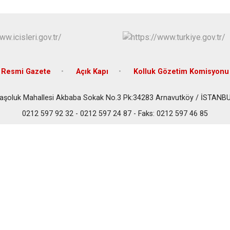
Beykoz
Beyoğlu
Büyükçekme
Çatalca
Esenler
Resmi Gazete
Açık Kapı
Kolluk Gözetim Komisyonu
Eyüpsultan
aşoluk Mahallesi Akbaba Sokak No.3 Pk:34283 Arnavutköy / İSTANB
0212 597 92 32 - 0212 597 24 87 - Faks: 0212 597 46 85