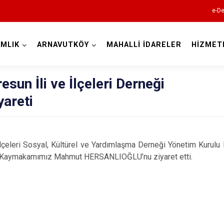
e-De
MLIK
ARNAVUTKÖY
MAHALLİ İDARELER
HİZMET
İstanbul
sun İli ve İlçeleri Derneği
yareti
Adalar
Avcılar
Bağcılar
 İlçeleri Sosyal, Kültürel ve Yardımlaşma Derneği Yönetim Ku
i, Kaymakamımız Mahmut HERSANLIOĞLU’nu ziyaret etti.
Bahçelievler
Bakırköy
Bayrampaşa
Beşiktaş