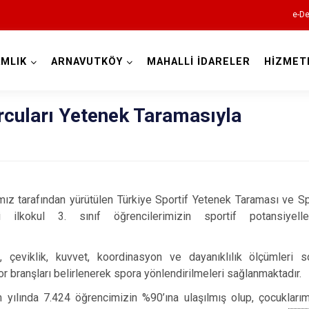
e-De
MLIK
ARNAVUTKÖY
MAHALLİ İDARELER
HİZMET
İstanbul
rcuları Yetenek Taramasıyla
Adalar
Avcılar
Bağcılar
mız tarafından yürütülen Türkiye Sportif Yetenek Taraması ve 
i ilkokul 3. sınıf öğrencilerimizin sportif potansiyelle
Bahçelievler
Bakırköy
t, çeviklik, kuvvet, koordinasyon ve dayanıklılık ölçümleri 
Bayrampaşa
r branşları belirlenerek spora yönlendirilmeleri sağlanmaktadır.
Beşiktaş
yılında 7.424 öğrencimizin %90’ına ulaşılmış olup, çocukları