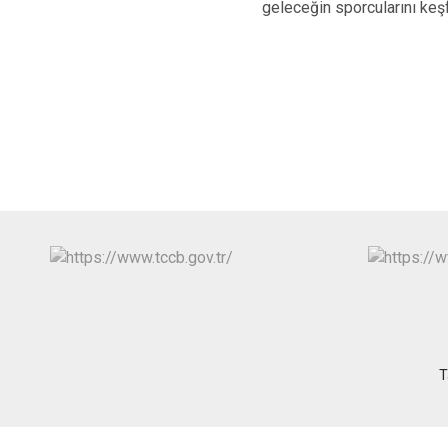
geleceğin sporcularını keş
T