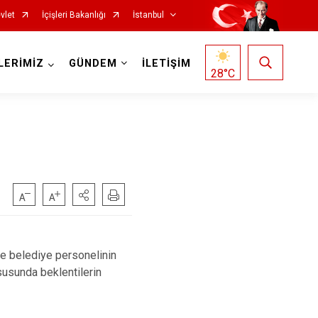
vlet
İçişleri Bakanlığı
İstanbul
LERİMİZ
GÜNDEM
İLETİŞİM
28
°C
Fatih
Sultanbeyli
Gaziosmanpaşa
Tuzla
Güngören
Ümraniye
Kadıköy
Üsküdar
Kağıthane
Zeytinburnu
 belediye personelinin
Kartal
Arnavutköy
susunda beklentilerin
Küçükçekmece
Ataşehir