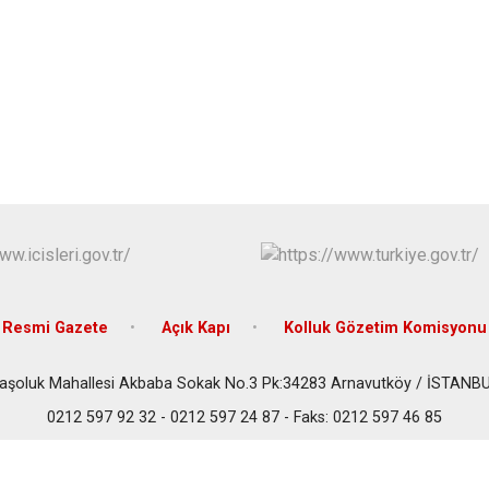
Beykoz
Beyoğlu
Büyükçekme
Çatalca
Esenler
Eyüpsultan
Resmi Gazete
Açık Kapı
Kolluk Gözetim Komisyonu
aşoluk Mahallesi Akbaba Sokak No.3 Pk:34283 Arnavutköy / İSTANB
0212 597 92 32 - 0212 597 24 87 - Faks: 0212 597 46 85