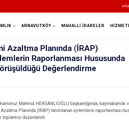
e-De
MLIK
ARNAVUTKÖY
MAHALLİ İDARELER
HİZMET
İstanbul
rini Azaltma Planında (İRAP)
lemlerin Raporlanması Hususunda
Adalar
 Görüşüldüğü Değerlendirme
Avcılar
Bağcılar
Bahçelievler
Bakırköy
akamımız Mahmut HERSANLIOĞLU başkanlığında, kaymakamlık ve
Bayrampaşa
ini Azaltma Planında (İRAP) tanımlanan eylemlerin raporlanması hu
 toplantısı düzenlendi.
Beşiktaş