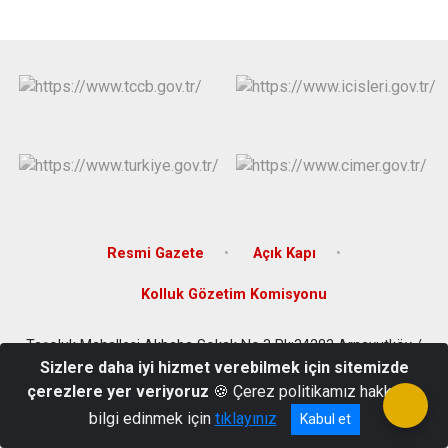
Çatalca
Şile
Esenyurt
Esenler
Silivri
Sancaktepe
Eyüpsultan
Şişli
Sultangazi
Resmi Gazete
Açık Kapı
Kolluk Gözetim Komisyonu
Taşoluk Mahallesi Akbaba Sokak No.3 Pk:34283 Arnavutköy /
İSTANBUL
Sizlere daha iyi hizmet verebilmek için sitemizde
çerezlere yer veriyoruz
🍪 Çerez politikamız hakkında
0212 597 92 32 - 0212 597 24 87 - Faks: 0212 597 46 85
bilgi edinmek için
tıklayınız
Kabul et