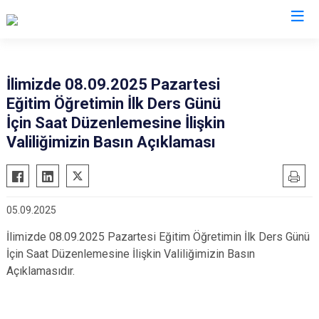
İstanbul
İlimizde 08.09.2025 Pazartesi
Eğitim Öğretimin İlk Ders Günü
Adalar
Fatih
Sultanbeyli
İçin Saat Düzenlemesine İlişkin
Avcılar
Gaziosmanpaşa
Tuzla
Valiliğimizin Basın Açıklaması
Bağcılar
Güngören
Ümraniye
Bahçelievler
Kadıköy
Üsküdar
Bakırköy
Kağıthane
Zeytinburnu
05.09.2025
Bayrampaşa
Kartal
Arnavutköy
İlimizde 08.09.2025 Pazartesi Eğitim Öğretimin İlk Ders Günü
Beşiktaş
Küçükçekmece
Ataşehir
İçin Saat Düzenlemesine İlişkin Valiliğimizin Basın
Beykoz
Maltepe
Başakşehir
Açıklamasıdır.
Beyoğlu
Pendik
Beylikdüzü
Büyükçekmece
Sarıyer
Çekmeköy